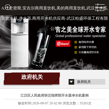
A.O.史密斯,安吉尔商用直饮机,美的商用直饮机,武汉开水器,
1
直饮水机,净水器,商用开水机供应商-武汉柏盛环保工程有限
公司
2
3
政府机关
政府机关
4
江汉区人民政府拆迁指挥部开水器净水机案例
修改时间:2026-08-07 20:42:08 浏览次数：35201次